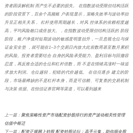
资者因误解机制 而产生不必要的损失。 在指数波动受限但结构活跃
的阶段背景下，百余个高频账 户表现显示，策略失效率与波动率抬
升呈正相关关系， 杠杆使用周期越长，对风 控体系的依赖程度越
高，平均风险敞口成倍放大。，在指数波动受限但结构活跃的 阶段
阶段，账户净值对短期波动的敏感度明显抬升，一旦忽视仓位与保
证金安全垫 ，就可能在1–3个交易日内放大此前数周甚至数月累积
的风险。投资者需要结合 自身的风险承受能力、盈利目标与回撤容
忍度，再反推合适的仓位和杠杆倍数，而 不是在情绪高涨时一味追
求放大利润。仓位越轻，犯错的代价越低。 在信任逐步 建立的阶
段，市场最稀缺的不是杠杆本身，而是可信赖、可复查的交易机制
与决策 依据。在恒信证券官网等渠道，可以看到越来
聚焦策略性资产市场配资炒股排行的资产波动相关性管理
上一篇：
估值中枢迁
配资正规网上炒股 配资炒股论坛：高手云集，助你掘金股
下一篇：