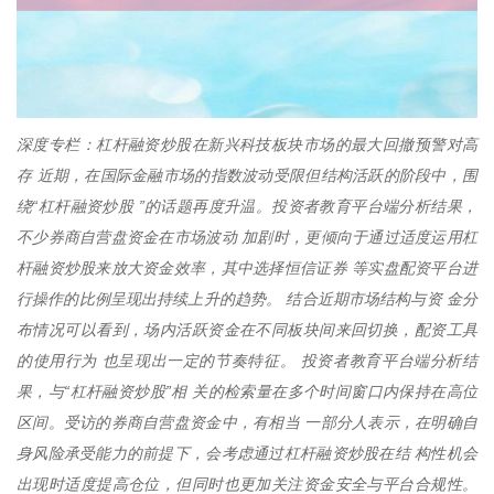
深度专栏：杠杆融资炒股在新兴科技板块市场的最大回撤预警对高
存 近期，在国际金融市场的指数波动受限但结构活跃的阶段中，围
绕“杠杆融资炒股 ”的话题再度升温。投资者教育平台端分析结果，
不少券商自营盘资金在市场波动 加剧时，更倾向于通过适度运用杠
杆融资炒股来放大资金效率，其中选择恒信证券 等实盘配资平台进
行操作的比例呈现出持续上升的趋势。 结合近期市场结构与资 金分
布情况可以看到，场内活跃资金在不同板块间来回切换，配资工具
的使用行为 也呈现出一定的节奏特征。 投资者教育平台端分析结
果，与“杠杆融资炒股”相 关的检索量在多个时间窗口内保持在高位
区间。受访的券商自营盘资金中，有相当 一部分人表示，在明确自
身风险承受能力的前提下，会考虑通过杠杆融资炒股在结 构性机会
出现时适度提高仓位，但同时也更加关注资金安全与平台合规性。