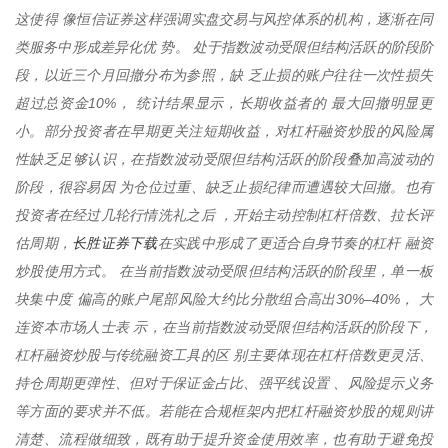
这使得 像恒信证券这样强调实盘交易与风控体系的机构，逐渐在同
类服务中形成差异化优 势。 处于指数波动受限但结构活跃的阶段阶
段，以近三个月回撤分布为参照，缺 乏止损的账户往往一次性损失
超过总资金10%， 统计结果显示，长期收益者的 最大回撤明显更
小。部分投资者在早期更关注短期收益，对杠杆融资炒股的风险属
性缺乏足够认识，在指数波动受限但结构活跃的阶段叠加高波动的
阶段，很容易因 为仓位过重、缺乏止损纪律而遭遇较大回撤。也有
投资者在经过几轮行情洗礼之后 ，开始主动控制杠杆倍数、拉长评
长胜证券下载
估周期，
在实践中形成了更适合自身节奏的杠杆 融资
炒股使用方式。 在当前指数波动受限但结构活跃的阶段里，单一板
块集中度 偏高的账户尾部风险大约比分散组合高出30%–40%， 大
连资本市场人士表 示，在当前指数波动受限但结构活跃的阶段下，
杠杆融资炒股与传统融资工具的区 别主要体现在杠杆倍数更灵活、
持仓周期更弹性、但对于保证金占比、强平线设置 、风险提示义务
等方面的要求并不低。若能在合规框架内把杠杆融资炒股的规则讲
清楚、流程做细致，既有助于提升资金使用效率，也有助于避免投