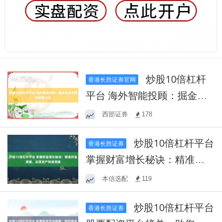
炒股10倍杠杆
香港长胜证券官网
平台 海外智能投顾：掘金全
球市场的明智之选
西部证券
178
炒股10倍杠杆平台
香港长胜证券
掌握财富增长秘诀：精准财
富策略，实现资产快速增值
本信选配
119
炒股10倍杠杆平台
香港长胜证券